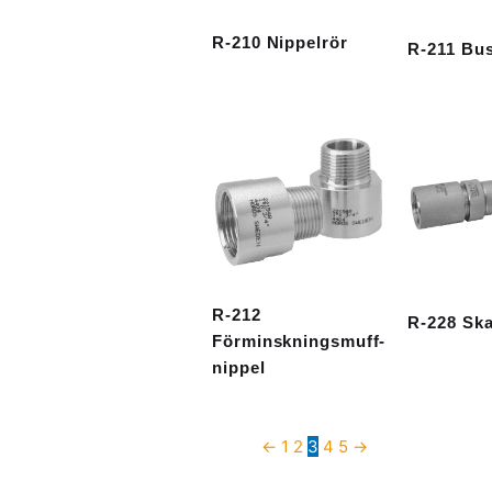
R-210 Nippelrör
R-211 Bu
R-212
R-228 Ska
Förminskningsmuff-
nippel
←
1
2
3
4
5
→