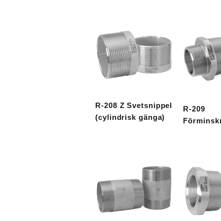
R-208 Z Svetsnippel
R-209
(cylindrisk gänga)
Förminsk