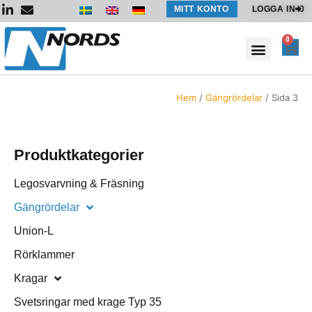
Hoppa
MITT KONTO
LOGGA IN
till
innehåll
0
Var
Hem
/
Gängrördelar
/ Sida 3
Produktkategorier
Legosvarvning & Fräsning
Gängrördelar
Union-L
Rörklammer
Kragar
Svetsringar med krage Typ 35