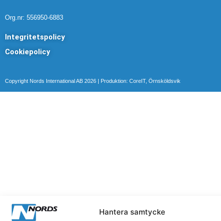
n
Org.nr: 556950-6883
k
Integritetspolicy
e
Cookiepolicy
d
i
Copyright Nords International AB 2026 | Produktion: CoreIT, Örnsköldsvik
n
Hantera samtycke