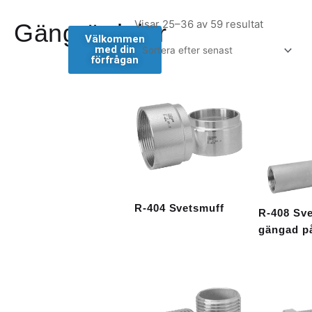
Sortera
Visar 25–36 av 59 resultat
Gängrördelar
Välkommen
efter
med din
senaste
förfrågan
R-404 Svetsmuff
R-408 Sv
gängad på