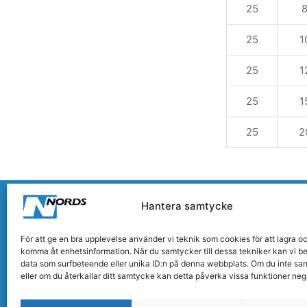
25
25
1
25
1
25
1
25
2
Hantera samtycke
POST- OCH BESÖKSADRESS
För att ge en bra upplevelse använder vi teknik som cookies för att lagra oc
komma åt enhetsinformation. När du samtycker till dessa tekniker kan vi b
Nords International AB
data som surfbeteende eller unika ID:n på denna webbplats. Om du inte sa
Prostgårdsvägen 2
eller om du återkallar ditt samtycke kan detta påverka vissa funktioner nega
655 60 Molkom
Sweden