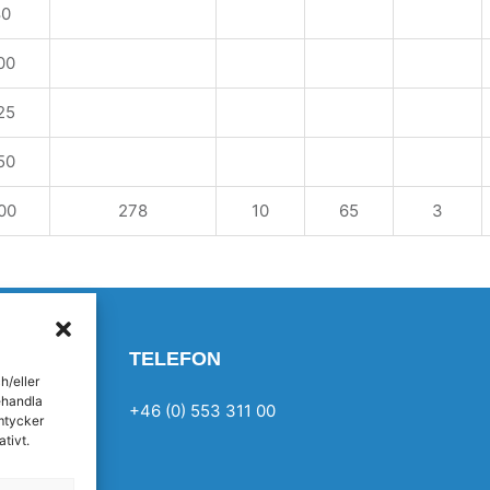
80
00
25
50
00
278
10
65
3
TELEFON
h/eller
ehandla
+46 (0) 553 311 00
mtycker
tivt.