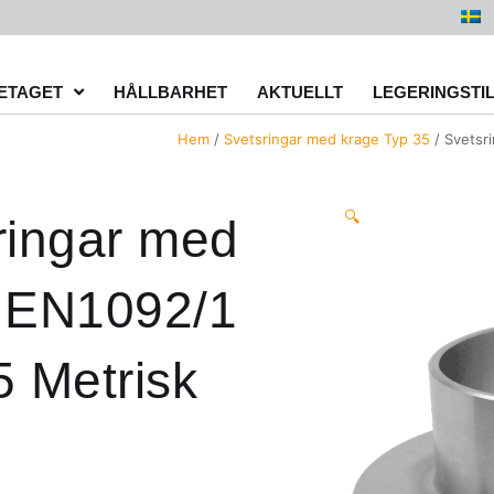
ETAGET
HÅLLBARHET
AKTUELLT
LEGERINGSTI
Hem
/
Svetsringar med krage Typ 35
/ Svetsr
🔍
ringar med
 EN1092/1
5 Metrisk