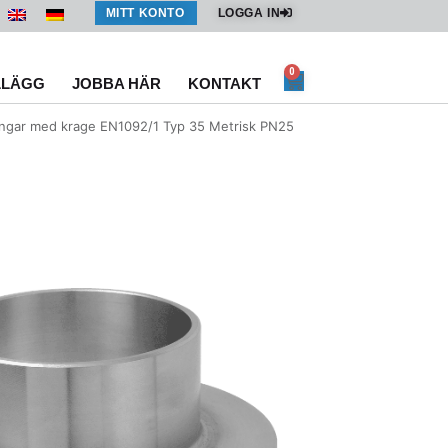
MITT KONTO
LOGGA IN
0
Varukorg
LLÄGG
JOBBA HÄR
KONTAKT
ingar med krage EN1092/1 Typ 35 Metrisk PN25