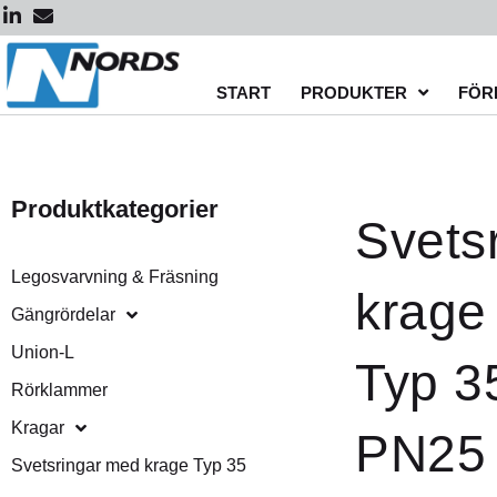
Hoppa
till
innehåll
START
PRODUKTER
FÖR
Produktkategorier
Svets
Legosvarvning & Fräsning
krage
Gängrördelar
Union-L
Typ 3
Rörklammer
Kragar
PN25
Svetsringar med krage Typ 35