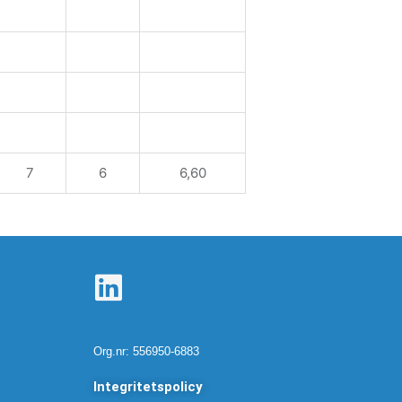
7
6
6,60
L
i
n
Org.nr: 556950-6883
k
Integritetspolicy