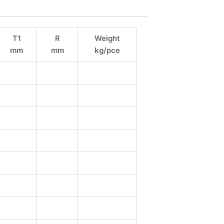
T1
R
Weight
mm
mm
kg/pce