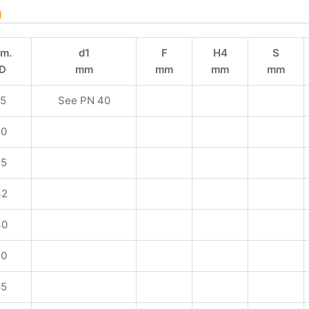
l
im.
d1
F
H4
S
ID
mm
mm
mm
mm
15
See PN 40
20
25
32
40
50
65