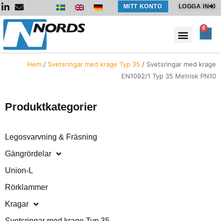
Hoppa
MITT KONTO
LOGGA IN
till
innehåll
0
Var
Hem
/
Svetsringar med krage Typ 35
/ Svetsringar med krage
EN1092/1 Typ 35 Metrisk PN10
Produktkategorier
Legosvarvning & Fräsning
Gängrördelar
Union-L
Rörklammer
Kragar
Svetsringar med krage Typ 35