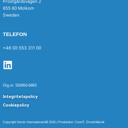
Prostgårdsvägen 2
655 60 Molkom
Sweden
TELEFON
+46 (0) 553 311 00
L
i
n
Org.nr: 556950-6883
k
Integritetspolicy
e
Cookiepolicy
d
i
Copyright Nords International AB 2026 | Produktion: CoreIT, Örnsköldsvik