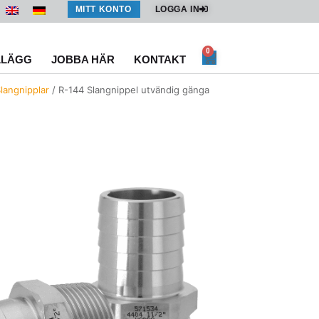
MITT KONTO
LOGGA IN
0
Varukorg
LLÄGG
JOBBA HÄR
KONTAKT
langnipplar
/ R-144 Slangnippel utvändig gänga