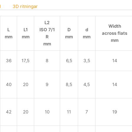
l
3D ritningar
L2
Width
L
L1
ISO 7/1
D
d
across flats
mm
mm
R
mm
mm
mm
mm
36
17,5
8
6,5
3,5
14
40
20
9
8,5
4,5
14
42
20
10
11
7
19