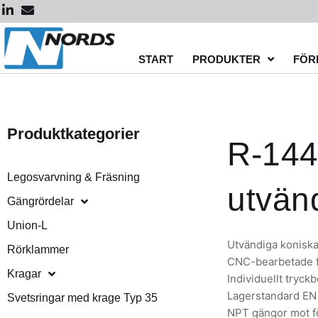
Hoppa
till
innehåll
START
PRODUKTER
FÖR
Produktkategorier
R-144
Legosvarvning & Fräsning
utvän
Gängrördelar
Union-L
Utvändiga koniska
Rörklammer
CNC-bearbetade f
Kragar
Individuellt tryc
Lagerstandard EN 
Svetsringar med krage Typ 35
NPT gängor mot f