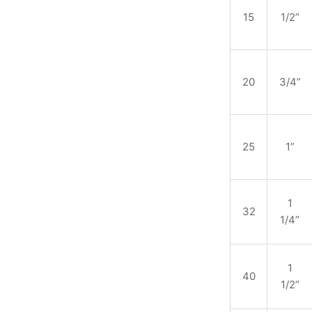
15
1/2”
20
3/4”
25
1”
1
32
1/4”
1
40
1/2”