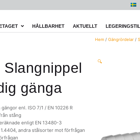
ETAGET
HÅLLBARHET
AKTUELLT
LEGERINGSTI
Hem
/
Gängrördelar
/
S
🔍
 Slangnippel
dig gänga
 gängor enl. ISO 7/1 / EN 10226 R
rån stång
kberäknade enligt EN 13480-3
1.4404, andra stålsorter mot förfrågan
örfrågan