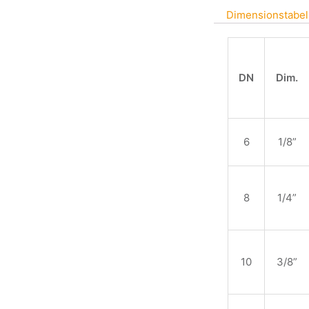
Dimensionstabel
DN
Dim.
6
1/8”
8
1/4”
10
3/8”