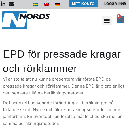
Hoppa
MITT KONTO
LOGGA IN
till
innehåll
0
Var
EPD för pressade kragar
och rörklammer
Vi är stolta att nu kunna presentera vår första EPD på
pressade kragar och rörklammer. Denna EPD är gjord enligt
den senaste tillåtna beräkningsmetoden.
Det har skett betydande förändringar i beräkningen på
fallande skrot. Nyare och äldre beräkningsmetoder är inte
jämförbara. En eventuell jämförelse måste alltid ske mellan
samma beräkningsmetoder.