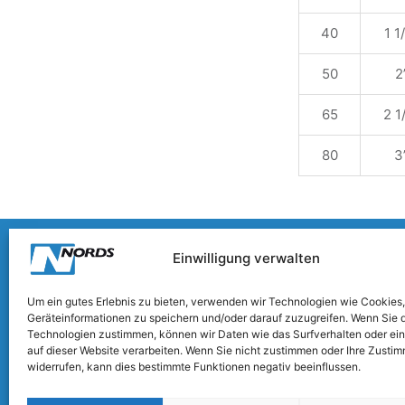
40
1 1
50
2
65
2 1
80
3
Einwilligung verwalten
POST- UND BESUCHSADRESSE
Um ein gutes Erlebnis zu bieten, verwenden wir Technologien wie Cookies
Geräteinformationen zu speichern und/oder darauf zuzugreifen. Wenn Sie 
Nords International AB
Technologien zustimmen, können wir Daten wie das Surfverhalten oder ein
Prostgårdsvägen 2
auf dieser Website verarbeiten. Wenn Sie nicht zustimmen oder Ihre Zusti
655 60 Molkom
widerrufen, kann dies bestimmte Funktionen negativ beeinflussen.
Schweden