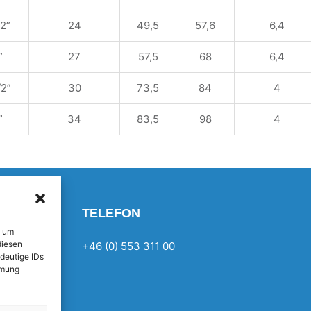
/2”
24
49,5
57,6
6,4
”
27
57,5
68
6,4
/2”
30
73,5
84
4
”
34
83,5
98
4
TELEFON
, um
diesen
+46 (0) 553 311 00
deutige IDs
mmung