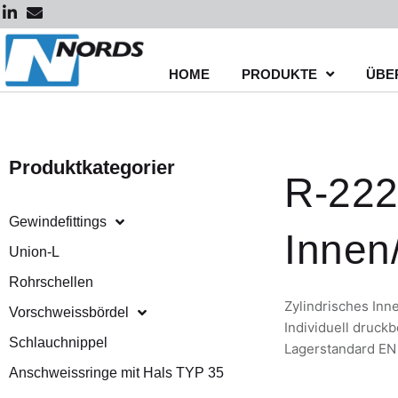
Zum
Inhalt
springen
HOME
PRODUKTE
ÜBE
Produktkategorier
R-222
Gewindefittings
Innen
Union-L
Rohrschellen
Zylindrisches In
Vorschweissbördel
Individuell druc
Schlauchnippel
Lagerstandard EN
Anschweissringe mit Hals TYP 35