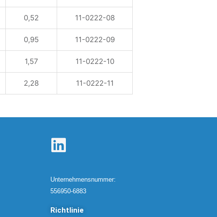
0,52
11-0222-08
0,95
11-0222-09
1,57
11-0222-10
2,28
11-0222-11
L
i
n
Unternehmensnummer:
k
556950-6883
e
Richtlinie