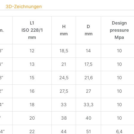
3D-Zeichnungen
L1
Design
H
D
m.
ISO 228/1
pressure
mm
mm
mm
Mpa
8”
12
18,5
14
10
4”
13
21
17,5
10
8”
15
24,5
21,6
10
2”
16
27,5
27
10
4”
18
33
33,3
10
”
20
38
40
10
/4”
22
44
51
6,4