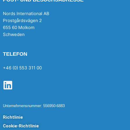
Nords International AB
Prostgårdsvägen 2
655 60 Molkom
Schweden
TELEFON
+46 (0) 553 311 00
L
i
n
Unternehmensnummer: 556950-6883
k
Richtlinie
e
Cookie-Richtlinie