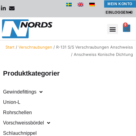
Zum
MEIN KONTO
Inhalt
EINLOGGEN
springen
0
War
Start
/
Verschraubungen
/ R-131 S/S Verschraubungen Anschweiss
/ Anschweiss Konische Dichtung
Produktkategorier
Gewindefittings
Union-L
Rohrschellen
Vorschweissbördel
Schlauchnippel