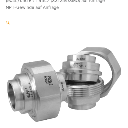
(904L) und EN 1.4547 (S31254/SMO) auf Anfrage
NPT-Gewinde auf Anfrage
🔍