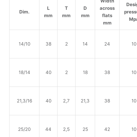
Width
Desi
L
T
D
across
Dim.
press
mm
mm
mm
flats
Mp
mm
14/10
38
2
14
24
10
18/14
40
2
18
38
10
21,3/16
40
2,7
21,3
38
10
25/20
44
2,5
25
42
10