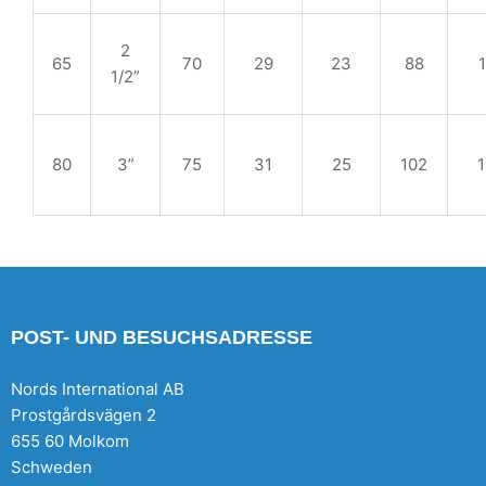
2
65
70
29
23
88
1/2”
80
3”
75
31
25
102
POST- UND BESUCHSADRESSE
Nords International AB
Prostgårdsvägen 2
655 60 Molkom
Schweden