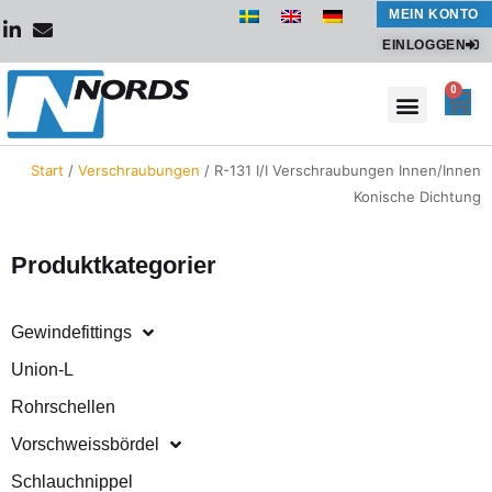
Zum
MEIN KONTO
Inhalt
EINLOGGEN
springen
0
War
Start
/
Verschraubungen
/ R-131 I/I Verschraubungen Innen/Innen
Konische Dichtung
Produktkategorier
Gewindefittings
Union-L
Rohrschellen
Vorschweissbördel
Schlauchnippel