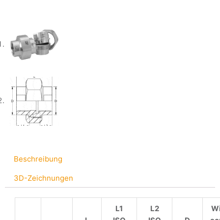
Beschreibung
3D-Zeichnungen
L1
L2
Wi