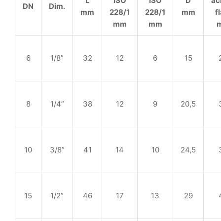
L
ISO
ISO
D
ac
DN
Dim.
mm
228/1
228/1
mm
f
mm
mm
6
1/8”
32
12
6
15
8
1/4”
38
12
9
20,5
10
3/8”
41
14
10
24,5
15
1/2”
46
17
13
29