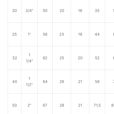
20
3/4”
50
20
16
35
25
1”
56
23
18
44
1
32
62
25
20
52
1/4”
1
40
64
26
21
58
1/2”
50
2”
67
28
21
71,5
8