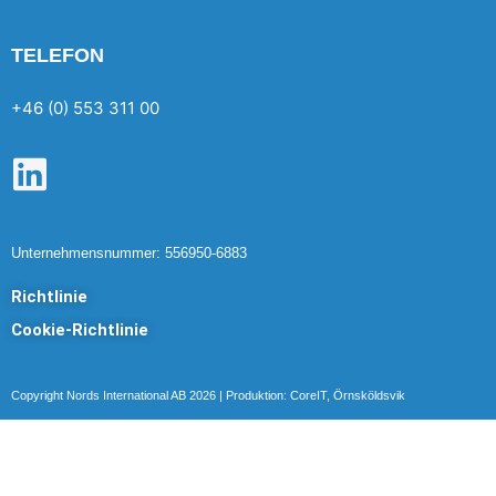
TELEFON
+46 (0) 553 311 00
L
i
n
Unternehmensnummer: 556950-6883
k
Richtlinie
e
Cookie-Richtlinie
d
i
Copyright Nords International AB 2026 | Produktion: CoreIT, Örnsköldsvik
n