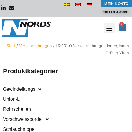
Zum
MEIN KONTO
Inhalt
EINLOGGEN
springen
0
War
Start
/
Verschraubungen
/ LR-131 O Verschraubungen Innen/Innen
O-Ring Viton
Produktkategorier
Gewindefittings
Union-L
Rohrschellen
Vorschweissbördel
Schlauchnippel