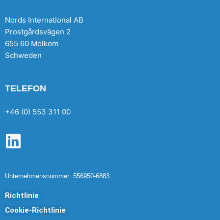
Nords International AB
Prostgårdsvägen 2
655 60 Molkom
Schweden
TELEFON
+46 (0) 553 311 00
L
i
n
Unternehmensnummer: 556950-6883
k
Richtlinie
e
Cookie-Richtlinie