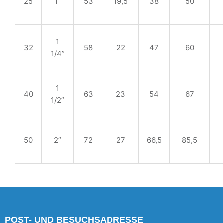
25
1”
53
19,5
38
50
1
32
58
22
47
60
1/4”
1
40
63
23
54
67
1/2”
50
2”
72
27
66,5
85,5
POST- UND BESUCHSADRESSE